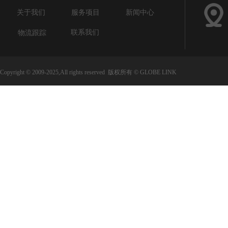
关于我们
服务项目
新闻中心
联系我们
物流跟踪
Copyright © 2009-2025,All rights reserved 版权所有 © GLOBE LINK