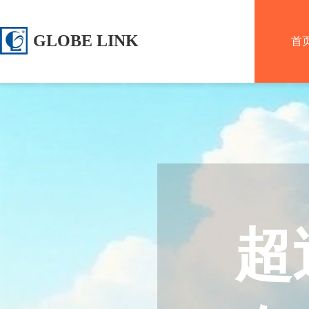
GLOBE LINK
首
LOGISTICS
LTD
超