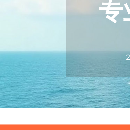
专
20
2
Log
Ex