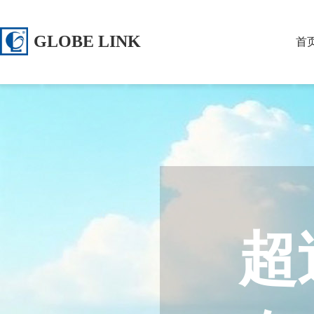
GLOBE LINK
首
超