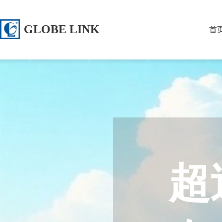
GLOBE LINK
首
超